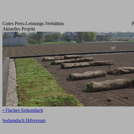
Gutes Preis-Leistungs-Verhältnis
P
Aktuelles Projekt
• Flaches Sedumdach
Sedumdach Hilversum