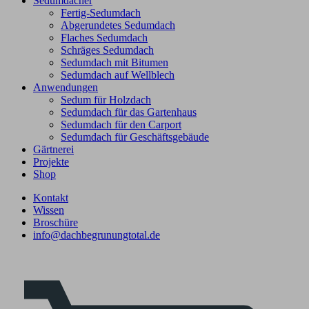
Sedumdächer
Fertig-Sedumdach
Abgerundetes Sedumdach
Flaches Sedumdach
Schräges Sedumdach
Sedumdach mit Bitumen
Sedumdach auf Wellblech
Anwendungen
Sedum für Holzdach
Sedumdach für das Gartenhaus
Sedumdach für den Carport
Sedumdach für Geschäftsgebäude
Gärtnerei
Projekte
Shop
Kontakt
Wissen
Broschüre
info@dachbegrunungtotal.de