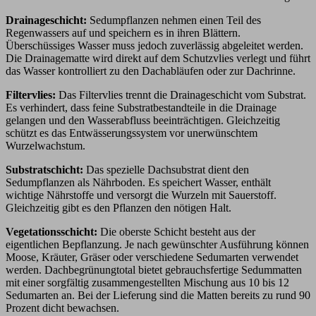
Drainageschicht:
Sedumpflanzen nehmen einen Teil des
Regenwassers auf und speichern es in ihren Blättern.
Überschüssiges Wasser muss jedoch zuverlässig abgeleitet werden.
Die Drainagematte wird direkt auf dem Schutzvlies verlegt und führt
das Wasser kontrolliert zu den Dachabläufen oder zur Dachrinne.
Filtervlies:
Das Filtervlies trennt die Drainageschicht vom Substrat.
Es verhindert, dass feine Substratbestandteile in die Drainage
gelangen und den Wasserabfluss beeinträchtigen. Gleichzeitig
schützt es das Entwässerungssystem vor unerwünschtem
Wurzelwachstum.
Substratschicht:
Das spezielle Dachsubstrat dient den
Sedumpflanzen als Nährboden. Es speichert Wasser, enthält
wichtige Nährstoffe und versorgt die Wurzeln mit Sauerstoff.
Gleichzeitig gibt es den Pflanzen den nötigen Halt.
Vegetationsschicht:
Die oberste Schicht besteht aus der
eigentlichen Bepflanzung. Je nach gewünschter Ausführung können
Moose, Kräuter, Gräser oder verschiedene Sedumarten verwendet
werden. Dachbegrünungtotal bietet gebrauchsfertige Sedummatten
mit einer sorgfältig zusammengestellten Mischung aus 10 bis 12
Sedumarten an. Bei der Lieferung sind die Matten bereits zu rund 90
Prozent dicht bewachsen.