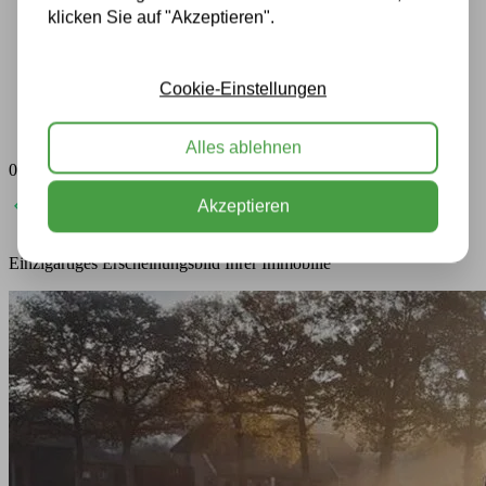
klicken Sie auf "Akzeptieren".
Cookie-Einstellungen
Alles ablehnen
01
0
Akzeptieren
Einzigartiges Erscheinungsbild Ihrer Immobilie
S