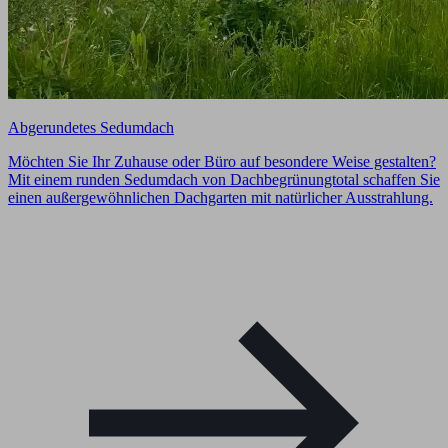
Abgerundetes Sedumdach
Möchten Sie Ihr Zuhause oder Büro auf besondere Weise gestalten?
Mit einem runden Sedumdach von Dachbegrünungtotal schaffen Sie
einen außergewöhnlichen Dachgarten mit natürlicher Ausstrahlung.