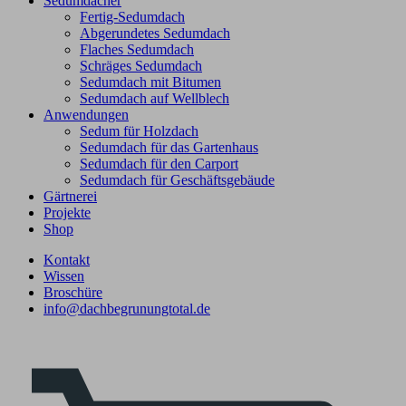
Sedumdächer
Fertig-Sedumdach
Abgerundetes Sedumdach
Flaches Sedumdach
Schräges Sedumdach
Sedumdach mit Bitumen
Sedumdach auf Wellblech
Anwendungen
Sedum für Holzdach
Sedumdach für das Gartenhaus
Sedumdach für den Carport
Sedumdach für Geschäftsgebäude
Gärtnerei
Projekte
Shop
Kontakt
Wissen
Broschüre
info@dachbegrunungtotal.de