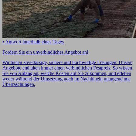
• Antwort innerhalb eines Tages
Fordern Sie ein unverbindliches Angebot an!
Wir bieten zuverlässige, sichere und hochwertige Lösungen. Unsere
Angebote enthalten immer einen verbindlichen Festpreis. So wissen
Sie von Anfang an, welche Kosten auf Sie zukommen, und erleben
weder während der Umsetzung noch im Nachhinein unangenehme
Überraschungen.