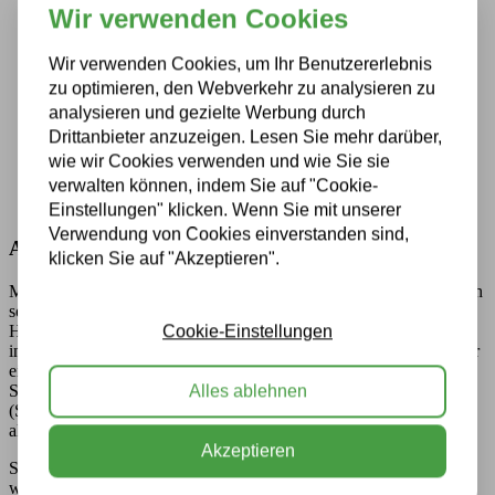
Wir verwenden Cookies
Wir verwenden Cookies, um Ihr Benutzererlebnis
zu optimieren, den Webverkehr zu analysieren zu
analysieren und gezielte Werbung durch
Drittanbieter anzuzeigen. Lesen Sie mehr darüber,
wie wir Cookies verwenden und wie Sie sie
verwalten können, indem Sie auf "Cookie-
Einstellungen" klicken. Wenn Sie mit unserer
Verwendung von Cookies einverstanden sind,
Ausgedehnte
Dachgärten
klicken Sie auf "Akzeptieren".
Möchten Sie weniger Zeit für die Wartung aufwenden und Ihr Dach
so wenig wie möglich betreten? Oder kann das Unterdach Ihres
Hauses, Ihrer Scheune oder Ihrer Industriehalle das Gewicht einer
Cookie-Einstellungen
intensiven Dachbegrünung nicht tragen? Dann ist es besser, sich für
ein extensives Gründach wie ein
Sedumdach
zu entscheiden. Ein
Sedumdach ist ein Gründach, dessen Bepflanzung aus Sedum
Alles ablehnen
(Sukkulenten) besteht. Sukkulenten sind widerstandsfähig gegen
alle Witterungsbedingungen und benötigen sehr wenig Wasser.
Akzeptieren
Sie brauchen daher auch in Trockenperioden nicht gegossen zu
werden. Zwischen Sukkulenten wächst kein Unkraut, und man